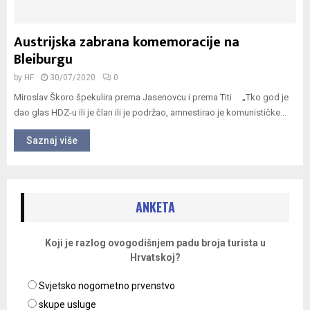
Austrijska zabrana komemoracije na
Bleiburgu
by
HF
30/07/2020
0
Miroslav Škoro špekulira prema Jasenovcu i prema Titi „Tko god je
dao glas HDZ-u ili je član ili je podržao, amnestirao je komunističke...
Saznaj više
ANKETA
Koji je razlog ovogodišnjem padu broja turista u
Hrvatskoj?
Svjetsko nogometno prvenstvo
skupe usluge