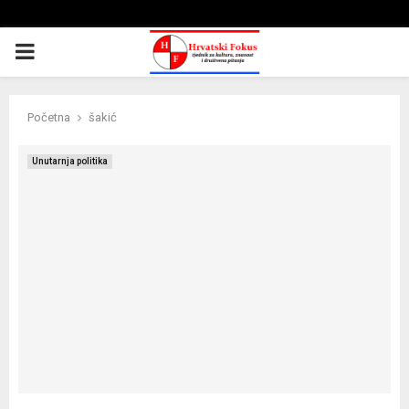
PRIMARY
MENU
Početna
šakić
Unutarnja politika