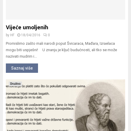
Vijeće umoljenih
by
HF
18/04/2016
0
Promislimo zašto mali narodi poput Švicaraca, Mađara, Izraelaca
mogu biti uspješni! U znanju je ključ budućnosti, ali tko se može
nazivati mudrim i...
Saznaj više
Društvo