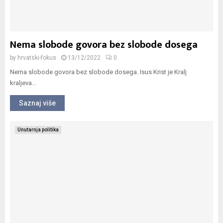
Nema slobode govora bez slobode dosega
by
hrvatski-fokus
13/12/2022
0
Nema slobode govora bez slobode dosega. Isus Krist je Kralj
kraljeva...
Saznaj više
Unutarnja politika