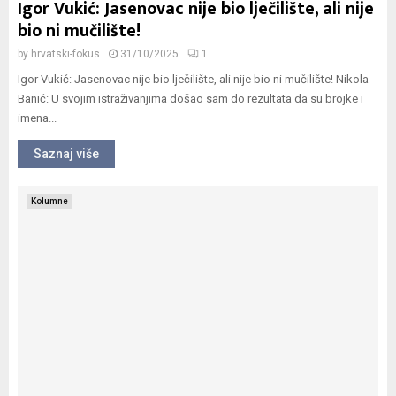
Igor Vukić: Jasenovac nije bio lječilište, ali nije
bio ni mučilište!
by
hrvatski-fokus
31/10/2025
1
Igor Vukić: Jasenovac nije bio lječilište, ali nije bio ni mučilište! Nikola
Banić: U svojim istraživanjima došao sam do rezultata da su brojke i
imena...
Saznaj više
Kolumne