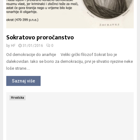
Sokratovo proročanstvo
by
HF
31/01/2016
0
Od demokracije do anarhije Veliki grčki filozof Sokrat bio je
dalekovidan. Iako se borio za demokraciju, prvi je shvatio njezine neke
loše strane....
Saznaj više
Hrvatska