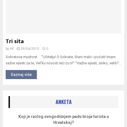
Tri sita
by
HF
29/04/2015
0
Sokratova mudrost ''Učitelju! O Sokrate, Stani malo i poćuti! Imam
važne vijesti za te, Vel'ku novost reći ću ti!'' ''Važne vijesti, sinko, veliš?...
Saznaj više
ANKETA
Koji je razlog ovogodišnjem padu broja turista u
Hrvatskoj?