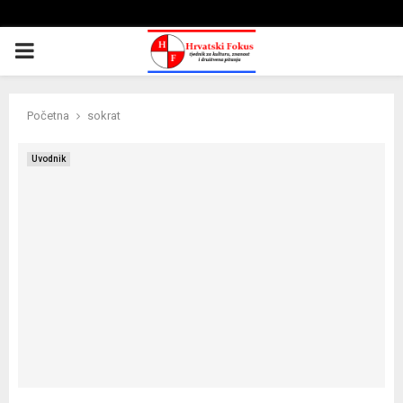
PRIMARY
MENU
Početna
sokrat
Uvodnik