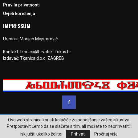
Pravila privatnosti
Uvjeti korištenja
IMPRESSUM
Urednik: Marijan Majstorović
Kontakt: tkanica@hrvatski-fokus.hr
Izdavač: Tkanica d.o.o. ZAGREB
Ova web stranica koristi kolačiće za poboljšanje vašeg iskustva.
@2023 - www.hrvatski-fokus.hr. Sva prava su zadržana.
Pretpostavit ćemo da se slažete s tim, ali možete to neprihvatiti i
isključiti ukoliko želite.
Prihvati
Pročitaj više
Pravila privatnosti
Uvjeti korištenja