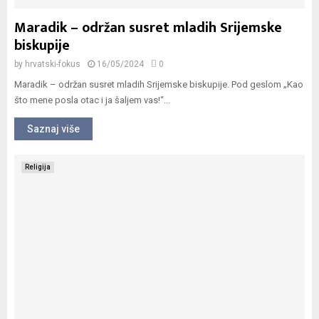
Maradik – održan susret mladih Srijemske
biskupije
by
hrvatski-fokus
16/05/2024
0
Maradik – održan susret mladih Srijemske biskupije. Pod geslom „Kao
što mene posla otac i ja šaljem vas!“...
Saznaj više
Religija