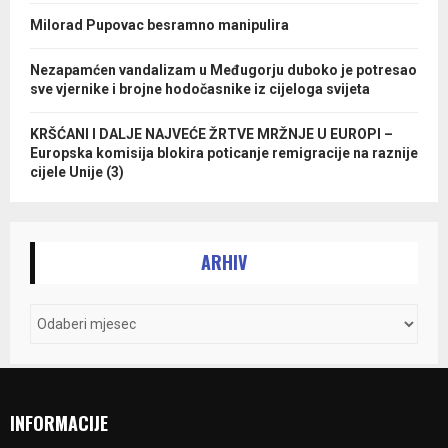
Milorad Pupovac besramno manipulira
Nezapamćen vandalizam u Međugorju duboko je potresao
sve vjernike i brojne hodočasnike iz cijeloga svijeta
KRŠĆANI I DALJE NAJVEĆE ŽRTVE MRŽNJE U EUROPI –
Europska komisija blokira poticanje remigracije na raznije
cijele Unije (3)
ARHIV
INFORMACIJE