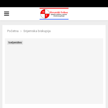
PRIMARY
MENU
Početna
Srijemska biskupija
Iseljeništvo