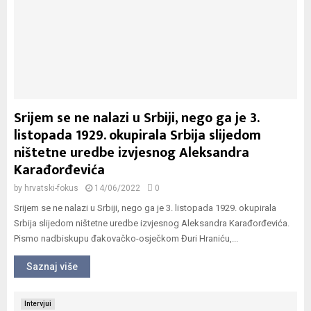
Srijem se ne nalazi u Srbiji, nego ga je 3.
listopada 1929. okupirala Srbija slijedom
ništetne uredbe izvjesnog Aleksandra
Karađorđevića
by
hrvatski-fokus
14/06/2022
0
Srijem se ne nalazi u Srbiji, nego ga je 3. listopada 1929. okupirala
Srbija slijedom ništetne uredbe izvjesnog Aleksandra Karađorđevića.
Pismo nadbiskupu đakovačko-osječkom Đuri Hraniću,...
Saznaj više
Intervjui