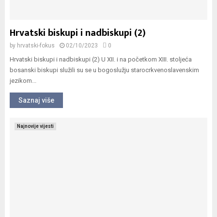
Hrvatski biskupi i nadbiskupi (2)
by
hrvatski-fokus
02/10/2023
0
Hrvatski biskupi i nadbiskupi (2) U XII. i na početkom XIII. stoljeća
bosanski biskupi služili su se u bogoslužju starocrkvenoslavenskim
jezikom...
Saznaj više
Najnovije vijesti