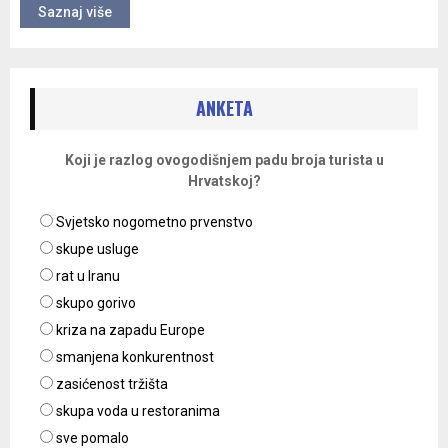
Saznaj više
ANKETA
Koji je razlog ovogodišnjem padu broja turista u
Hrvatskoj?
Svjetsko nogometno prvenstvo
skupe usluge
rat u Iranu
skupo gorivo
kriza na zapadu Europe
smanjena konkurentnost
zasićenost tržišta
skupa voda u restoranima
sve pomalo