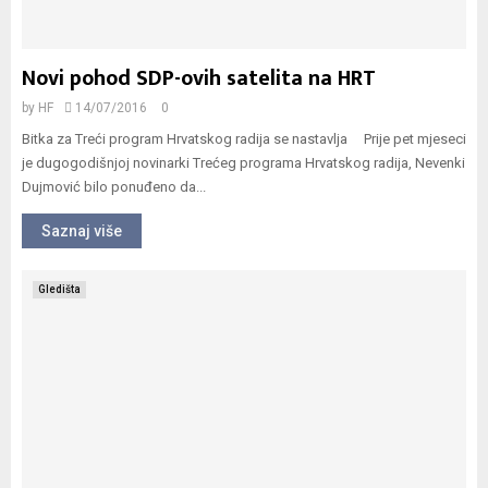
Novi pohod SDP-ovih satelita na HRT
by
HF
14/07/2016
0
Bitka za Treći program Hrvatskog radija se nastavlja Prije pet mjeseci
je dugogodišnjoj novinarki Trećeg programa Hrvatskog radija, Nevenki
Dujmović bilo ponuđeno da...
Saznaj više
Gledišta