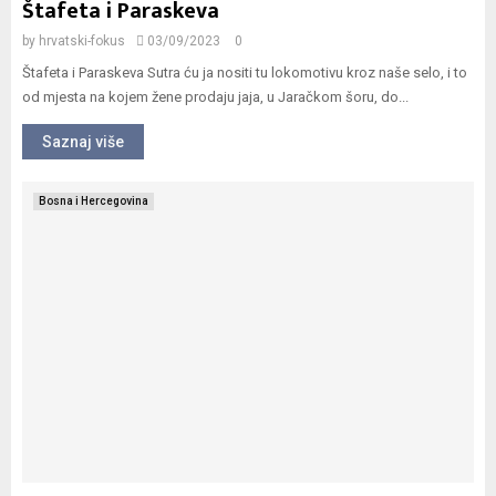
Štafeta i Paraskeva
by
hrvatski-fokus
03/09/2023
0
Štafeta i Paraskeva Sutra ću ja nositi tu lokomotivu kroz naše selo, i to
od mjesta na kojem žene prodaju jaja, u Jaračkom šoru, do...
Saznaj više
Bosna i Hercegovina