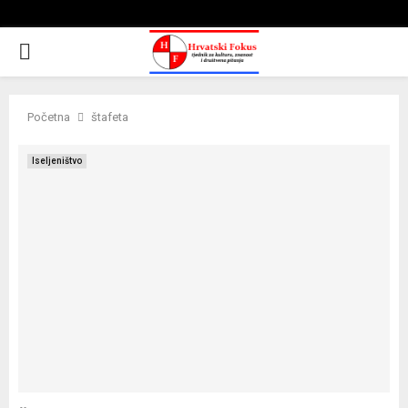
PRIMARY
MENU
Početna
štafeta
Iseljeništvo