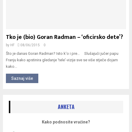
Tko je (bio) Goran Radman – ‘oficirsko dete’?
by
HF
08/06/2015
0
Što je danas Goran Radman? Isto k'o i pre… Slušajući jučer papu
Franju kako apstinira gledanje 'tele'-vizije sve se više stječe dojam
kako...
Saznaj više
ANKETA
Kako podnosite vrućine?