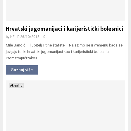
Hrvatski jugomanijaci i karijeristički bolesnici
by
HF
26/10/2015
0
Mile Bandić – ljubitelj Titine štafete Nalazimo se u vremenu kada se
javljaju toliki hrvatski jugomanijaci kao i karijeristički bolesnici.
Promatrajući takvu i...
Saznaj više
Aktualno