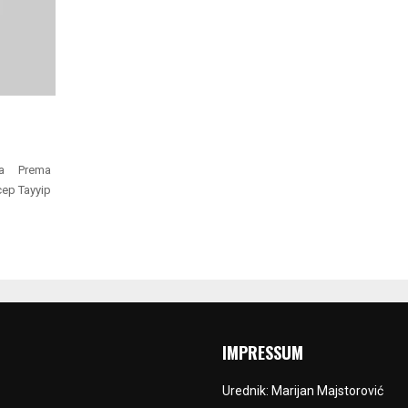
lama Prema
cep Tayyip
IMPRESSUM
Urednik: Marijan Majstorović