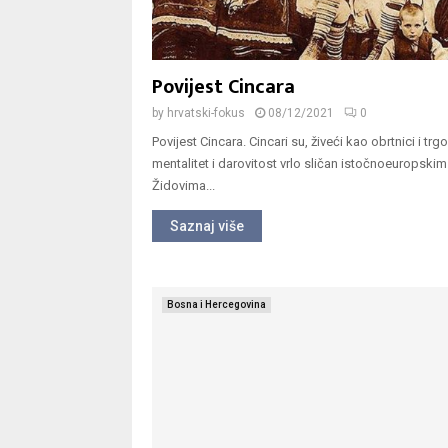
Povijest Cincara
by
hrvatski-fokus
08/12/2021
0
Povijest Cincara. Cincari su, živeći kao obrtnici i trgov
mentalitet i darovitost vrlo sličan istočnoeuropskim
Židovima...
Saznaj više
Bosna i Hercegovina