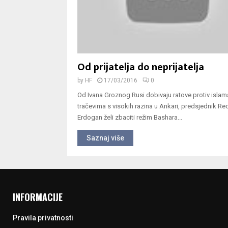
Od prijatelja do neprijatelja
by
HF
17/03/2016
0
Od Ivana Groznog Rusi dobivaju ratove protiv is
tračevima s visokih razina u Ankari, predsjednik Re
Erdogan želi zbaciti režim Bashara...
Saznaj više
INFORMACIJE
Pravila privatnosti