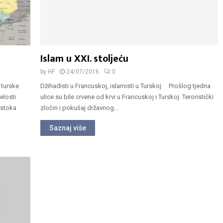
Islam u XXI. stoljeću
by
HF
24/07/2016
0
 turske
Džihadisti u Francuskoj, islamisti u Turskoj Prošlog tjedna
elosti
ulice su bile crvene od krvi u Francuskoj i Turskoj. Teroristički
istoka
zločin i pokušaj državnog...
Saznaj više