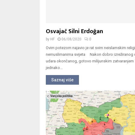
Osvajač Silni Erdoğan
by
HF
06/08/2020
0
Ovim potezom najavio je rat svim neislamskim relig
nemuslimanima svijeta Nakon dobro izrežiranog 
udara okončanog, gotovo milijunskim zatvaranjem "
jednako...
Saznaj više
Vanjska politika