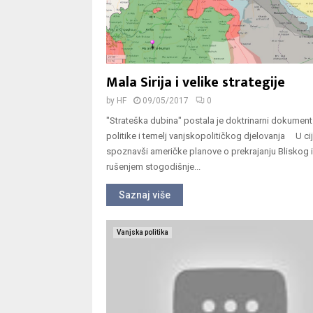
Mala Sirija i velike strategije
by
HF
09/05/2017
0
"Strateška dubina" postala je doktrinarni dokument
politike i temelj vanjskopolitičkog djelovanja U cij
spoznavši američke planove o prekrajanju Bliskog 
rušenjem stogodišnje...
Saznaj više
Vanjska politika