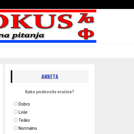
Bojni blaženika na nebesima
ANKETA
Kako podnosite vrućine?
Dobro
Loše
Teško
Normalno