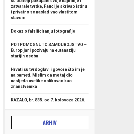
su obitelji pokapale svoje najmilije i
zatvarale tvrtke, Fauci je skrivao istinu
i privatno se naslađivao vlastitom
slavom
Dokaz o falsificiranju fotografije
POTPOMOGNUTO SAMOUBOJSTVO –
Europljani pozivaju na eutanaziju
starijih osoba
Hrvati su tvrdoglavi i govore što im je
na pameti. Mislim da me taj dio
nasljeđa uvelike oblikovao kao
znanstvenika
KAZALO, br. 835. od 7. kolovoza 2026.
ARHIV