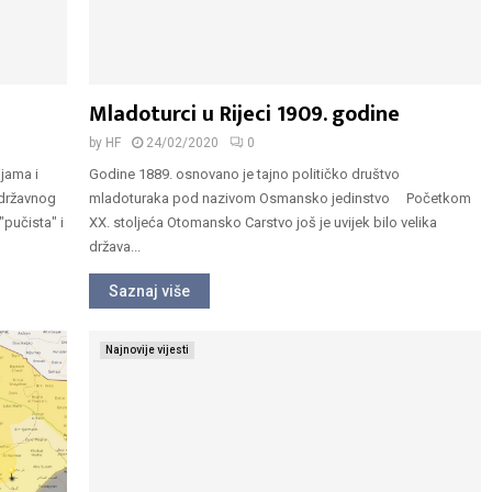
Mladoturci u Rijeci 1909. godine
by
HF
24/02/2020
0
ijama i
Godine 1889. osnovano je tajno političko društvo
državnog
mladoturaka pod nazivom Osmansko jedinstvo Početkom
pučista" i
XX. stoljeća Otomansko Carstvo još je uvijek bilo velika
država...
Saznaj više
Najnovije vijesti