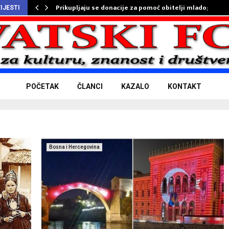
Prikupljaju se donacije za pomoć obitelji mladog…
IJESTI
POČETAK
ČLANCI
KAZALO
KONTAKT
Bosna i Hercegovina