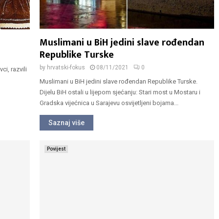
Muslimani u BiH jedini slave rođendan
Republike Turske
by
hrvatski-fokus
08/11/2021
0
ci, razvili
Muslimani u BiH jedini slave rođendan Republike Turske.
Dijelu BiH ostali u lijepom sjećanju: Stari most u Mostaru i
Gradska vijećnica u Sarajevu osvijetljeni bojama...
Saznaj više
Povijest