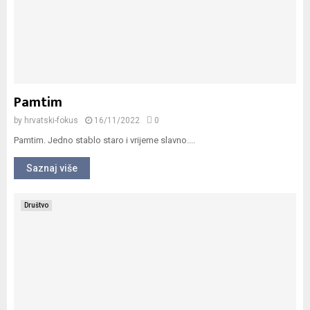
Pamtim
by
hrvatski-fokus
16/11/2022
0
Pamtim. Jedno stablo staro i vrijeme slavno....
Saznaj više
Društvo