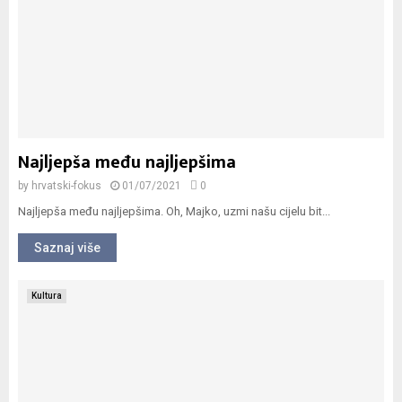
Najljepša među najljepšima
by
hrvatski-fokus
01/07/2021
0
Najljepša među najljepšima. Oh, Majko, uzmi našu cijelu bit...
Saznaj više
Kultura