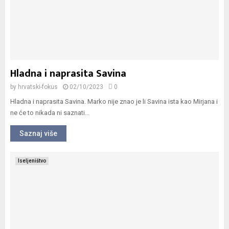
Hladna i naprasita Savina
by
hrvatski-fokus
02/10/2023
0
Hladna i naprasita Savina. Marko nije znao je li Savina ista kao Mirjana i
ne će to nikada ni saznati...
Saznaj više
Iseljeništvo