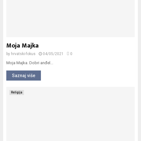
Moja Majka
by
hrvatski-fokus
04/05/2021
0
Moja Majka. Dobri anđel...
Saznaj više
Religija