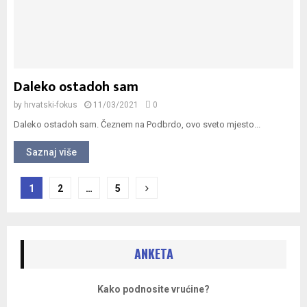
Daleko ostadoh sam
by
hrvatski-fokus
11/03/2021
0
Daleko ostadoh sam. Čeznem na Podbrdo, ovo sveto mjesto...
Saznaj više
Navigacija
1
2
…
5
objava
ANKETA
Kako podnosite vrućine?