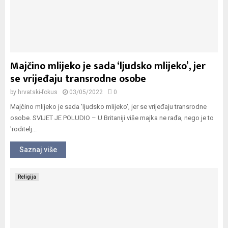
Majčino mlijeko je sada ‘ljudsko mlijeko’, jer
se vrijeđaju transrodne osobe
by
hrvatski-fokus
03/05/2022
0
Majčino mlijeko je sada 'ljudsko mlijeko', jer se vrijeđaju transrodne
osobe. SVIJET JE POLUDIO – U Britaniji više majka ne rađa, nego je to
'roditelj...
Saznaj više
Religija