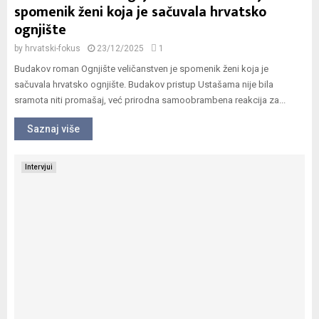
spomenik ženi koja je sačuvala hrvatsko
ognjište
by
hrvatski-fokus
23/12/2025
1
Budakov roman Ognjište veličanstven je spomenik ženi koja je
sačuvala hrvatsko ognjište. Budakov pristup Ustašama nije bila
sramota niti promašaj, već prirodna samoobrambena reakcija za...
Saznaj više
Intervjui