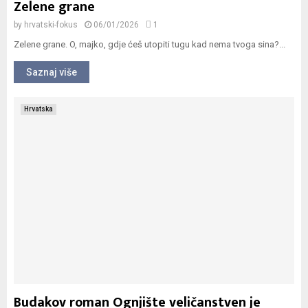
Zelene grane
by
hrvatski-fokus
06/01/2026
1
Zelene grane. O, majko, gdje ćeš utopiti tugu kad nema tvoga sina?...
Saznaj više
Hrvatska
Budakov roman Ognjište veličanstven je