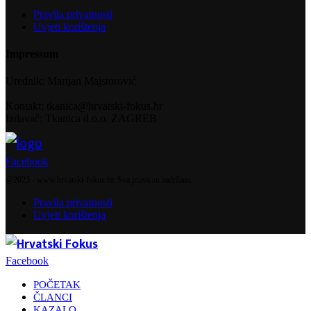
Pravila privatnosti
Uvjeti korištenja
Impressum
Urednik: Marijan Majstorović
Kontakt: tkanica@hrvatski-fokus.hr
Izdavač: Tkanica d.o.o. ZAGREB
Facebook
@2023 - www.hrvatski-fokus.hr. Sva prava su zadržana.
Pravila privatnosti
Uvjeti korištenja
Facebook
POČETAK
ČLANCI
KAZALO