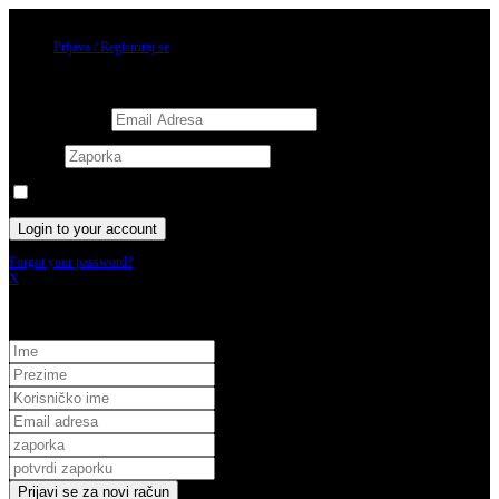
10/08/2026
Prijava / Registriraj se
Prijava
Username or email
Password
Keep me signed in until I sign out
Forgot your password?
X
Registracija