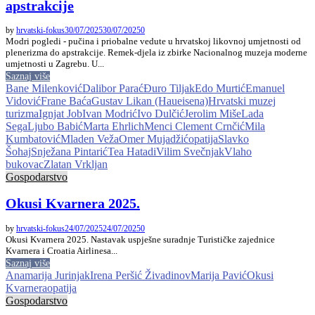
apstrakcije
by
hrvatski-fokus
30/07/2025
30/07/2025
0
Modri pogledi - pučina i priobalne vedute u hrvatskoj likovnoj umjetnosti od
plenerizma do apstrakcije. Remek-djela iz zbirke Nacionalnog muzeja moderne
umjetnosti u Zagrebu. U...
Saznaj više
Bane Milenković
Dalibor Parać
Đuro Tiljak
Edo Murtić
Emanuel
Vidović
Frane Baća
Gustav Likan (Haueisena)
Hrvatski muzej
turizma
Ignjat Job
Ivan Modrić
Ivo Dulčić
Jerolim Miše
Lada
Sega
Ljubo Babić
Marta Ehrlich
Menci Clement Crnčić
Mila
Kumbatović
Mladen Veža
Omer Mujadžić
opatija
Slavko
Šohaj
Snježana Pintarić
Tea Hatadi
Vilim Svečnjak
Vlaho
bukovac
Zlatan Vrkljan
Gospodarstvo
Okusi Kvarnera 2025.
by
hrvatski-fokus
24/07/2025
24/07/2025
0
Okusi Kvarnera 2025. Nastavak uspješne suradnje Turističke zajednice
Kvarnera i Croatia Airlinesa...
Saznaj više
Anamarija Jurinjak
Irena Peršić Živadinov
Marija Pavić
Okusi
Kvarnera
opatija
Gospodarstvo