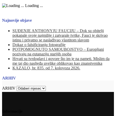
Loading ...
Najnovije objave
SUĐENJE ANTHONYJU FAUCIJU – Dok su obitelji
pokapale svoje najmilije i zatvarale tvrtke, Fauci je skrivao
istinu i privatno se naslađivao vlastitom slavom
Dokaz o falsificiranju fotografije
POTPOMOGNUTO SAMOUBOJSTVO – Europljani
pozivaju na eutanaziju starijih osoba
Hrvati su tvrdoglavi i govore što im je na pameti. Mislim da
me taj dio nasljeđa uvelike oblikovao kao znanstvenika
KAZALO, br. 835. od 7. kolovoza 2026.
ARHIV
ARHIV
Informacije