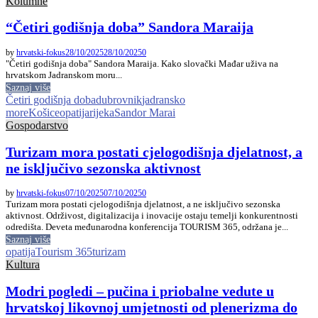
Kolumne
“Četiri godišnja doba” Sandora Maraija
by
hrvatski-fokus
28/10/2025
28/10/2025
0
"Četiri godišnja doba" Sandora Maraija. Kako slovački Mađar uživa na
hrvatskom Jadranskom moru...
Saznaj više
Četiri godišnja doba
dubrovnik
jadransko
more
Košice
opatija
rijeka
Sandor Marai
Gospodarstvo
Turizam mora postati cjelogodišnja djelatnost, a
ne isključivo sezonska aktivnost
by
hrvatski-fokus
07/10/2025
07/10/2025
0
Turizam mora postati cjelogodišnja djelatnost, a ne isključivo sezonska
aktivnost. Održivost, digitalizacija i inovacije ostaju temelji konkurentnosti
odredišta. Deveta međunarodna konferencija TOURISM 365, održana je...
Saznaj više
opatija
Tourism 365
turizam
Kultura
Modri pogledi – pučina i priobalne vedute u
hrvatskoj likovnoj umjetnosti od plenerizma do