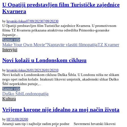
U Opatiji predstavljen film Turističke zajednice
Kvarnera
by
hrvatski-fokus
07/09/2023
07/09/2023
0
U Opatiji predstavljen film Turističke zajednice Kvarnera. U promotivnom
filmu TZ Kvarnera prikazana atraktivna odredišta Primorsko-goranske
županije...
Saznaj više
Make Your Own Movie”
Napravite vlastiti film
opatija
TZ Kvarner
Intervjui
Novi kolaži u Londonskom ciklusu
by
hrvatski-fokus
26/01/2021
26/01/2021
0
Novi kolaži u Londonskom ciklusu Duška Šibla. U Londonu ništa ne slikam
nego opet radim kolaže. Istaknuti likovni umjetnik, akademski slikar Duško
Šibl neprekidno putuje,...
Saznaj više
Duško Šibl
London
opatija
Kultura
Vrijeme korone nije idealno za moj način života
by
HF
31/08/2020
0
Jutarnji sam tip i najbolje radim prije podne Suvremeni hrvatski likovni