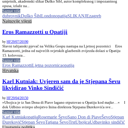
umjetnik, akademski slikar Duško Šibl, autor kompleksnog i impozantnog
opusa, izlaže na...
Saznaj više
dubrovnik
Duško Šibl
London
opatija
SLIKANJE
zagreb
Najnovije vijesti
Eros Ramazzotti u Opatiji
by
HF
29/07/2019
0
Slavni talijanski pjevač na Veliku Gospu nastupa na Ljetnoj pozornici Eros
Ramazzotti, jedna od najvećih svjetskih glazbenih zvijezda dolazi u Opatiju
15. kolovoza...
Saznaj više
Eros Ramazzotti
Ljetna pozornica
opatija
Hrvatska
Karl Kutniak: Uvjeren sam da je Stjepana Ševu
likvidirao Vinko Sindičić
by
HF
29/04/2015
0
»Ubojica je iz San Dona di Piave lagano otputovao u Opatiju kod majke…« I
dok Udbino svirepo ubojstvo Inina direktora Stjepana Đurekovića sve...
Saznaj više
Karl Kutniak
opatija
Rosemarie Ševo
Sano Don di Piave
Ševo
Stjepan
Đureković
Stjepan Ševo
Tatjana Ševo
Trst
Ubojica
Udba
vinko sindičić
Unutarnja politika