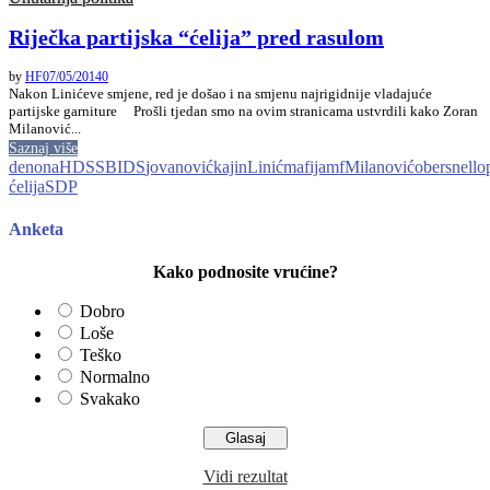
Riječka partijska “ćelija” pred rasulom
by
HF
07/05/2014
0
Nakon Linićeve smjene, red je došao i na smjenu najrigidnije vladajuće
partijske garniture Prošli tjedan smo na ovim stranicama ustvrdili kako Zoran
Milanović...
Saznaj više
denona
HDSSB
IDS
jovanović
kajin
Linić
mafija
mf
Milanović
obersnell
op
ćelija
SDP
Anketa
Kako podnosite vrućine?
Dobro
Loše
Teško
Normalno
Svakako
Vidi rezultat