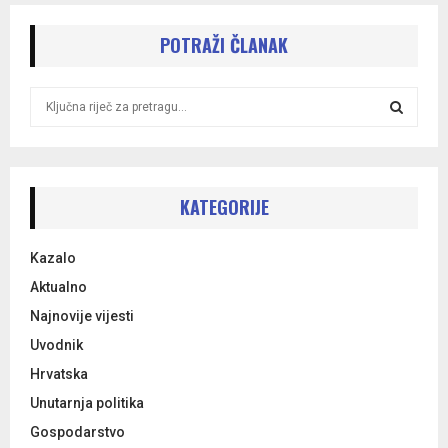
POTRAŽI ČLANAK
S
e
a
S
r
c
E
h
KATEGORIJE
f
A
o
Kazalo
r
R
:
Aktualno
C
Najnovije vijesti
Uvodnik
H
Hrvatska
Unutarnja politika
Gospodarstvo