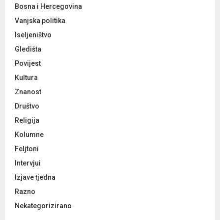
Bosna i Hercegovina
Vanjska politika
Iseljeništvo
Gledišta
Povijest
Kultura
Znanost
Društvo
Religija
Kolumne
Feljtoni
Intervjui
Izjave tjedna
Razno
Nekategorizirano