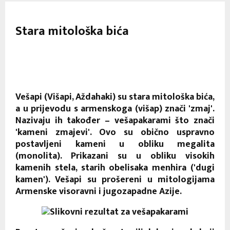
Stara mitološka bića
Vešapi (Višapi, Aždahaki) su stara mitološka bića,
a u prijevodu s armenskoga (višap) znači 'zmaj'.
Nazivaju ih također – vešapakarami što znači
'kameni zmajevi'. Ovo su obično uspravno
postavljeni kameni u obliku megalita
(monolita). Prikazani su u obliku visokih
kamenih stela, starih obelisaka menhira ('dugi
kamen'). Vešapi su prošereni u mitologijama
Armenske visoravni i jugozapadne Azije.