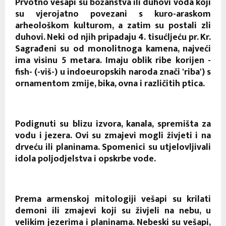
Prvotno vešapi su božanstva ili duhovi voda koji
su vjerojatno povezani s kuro-araskom
arheološkom kulturom, a zatim su postali zli
duhovi. Neki od njih pripadaju 4. tisućljeću pr. Kr.
Sagrađeni su od monolitnoga kamena, najveći
ima visinu 5 metara. Imaju oblik ribe korijen -
fish- (-viš-) u indoeuropskih naroda znači 'riba') s
ornamentom zmije, bika, ovna i različitih ptica.
Podignuti su blizu izvora, kanala, spremišta za
vodu i jezera. Ovi su zmajevi mogli živjeti i na
drveću ili planinama. Spomenici su utjelovljivali
idola poljodjelstva i opskrbe vode.
Prema armenskoj mitologiji vešapi su krilati
demoni ili zmajevi koji su živjeli na nebu, u
velikim jezerima i planinama. Nebeski su vešapi,