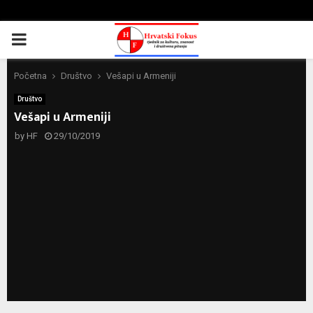
PRIMARY
MENU
Početna
Društvo
Vešapi u Armeniji
Društvo
Vešapi u Armeniji
by
HF
29/10/2019