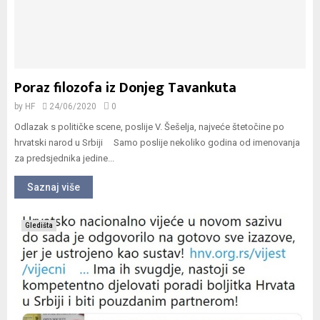
Poraz filozofa iz Donjeg Tavankuta
by
HF
24/06/2020
0
Odlazak s političke scene, poslije V. Šešelja, najveće štetočine po
hrvatski narod u Srbiji Samo poslije nekoliko godina od imenovanja
za predsjednika jedine...
Saznaj više
Gledišta