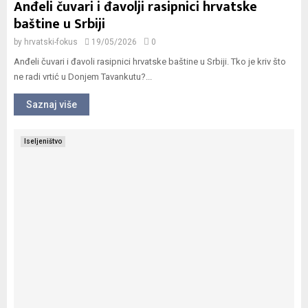
Anđeli čuvari i đavolji rasipnici hrvatske
baštine u Srbiji
by
hrvatski-fokus
19/05/2026
0
Anđeli čuvari i đavoli rasipnici hrvatske baštine u Srbiji. Tko je kriv što
ne radi vrtić u Donjem Tavankutu?...
Saznaj više
Iseljeništvo