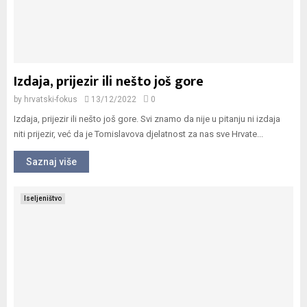
Izdaja, prijezir ili nešto još gore
by
hrvatski-fokus
13/12/2022
0
Izdaja, prijezir ili nešto još gore. Svi znamo da nije u pitanju ni izdaja
niti prijezir, već da je Tomislavova djelatnost za nas sve Hrvate...
Saznaj više
Iseljeništvo