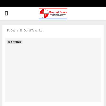
PRIMARY
MENU
Početna
Donji Tavankut
Iseljeništvo