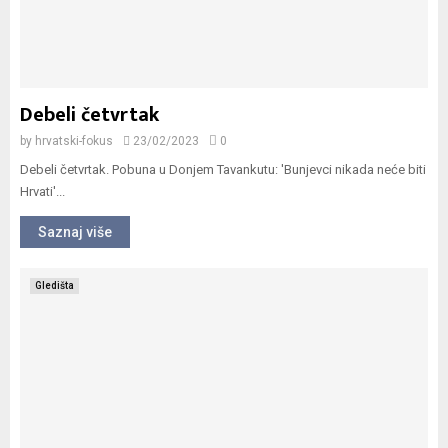
Debeli četvrtak
by
hrvatski-fokus
23/02/2023
0
Debeli četvrtak. Pobuna u Donjem Tavankutu: 'Bunjevci nikada neće biti
Hrvati'...
Saznaj više
Gledišta