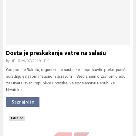
Dosta je preskakanja vatre na salašu
by
HF
29/07/2019
0
Gospodine Bakota, organizirajte sastanke i uspostavite prekograničnu
suradnju s našom matičnom državom Središnjem državnom uredu
za Hrvate izvan Republike Hrvatske, Veleposlanstvu Republike
Hrvatske...
Saznaj više
Aktualno