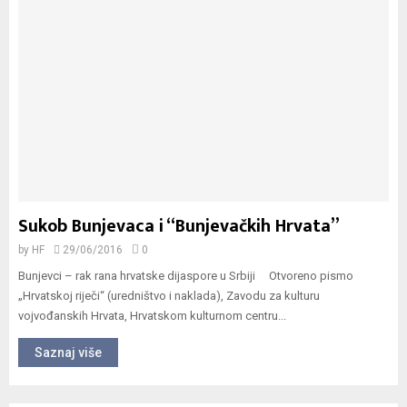
Sukob Bunjevaca i “Bunjevačkih Hrvata”
by
HF
29/06/2016
0
Bunjevci – rak rana hrvatske dijaspore u Srbiji Otvoreno pismo
„Hrvatskoj riječi“ (uredništvo i naklada), Zavodu za kulturu
vojvođanskih Hrvata, Hrvatskom kulturnom centru...
Saznaj više