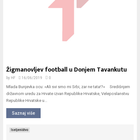
Žigmanovljev football u Donjem Tavankutu
by
HF
16/06/2019
0
Mlada Bunjevka ocu: »Ali svi smo mi Srbi, zar ne tata!?« Središnjem
državnom uredu za Hrvate izvan Republike Hrvatske, Veleposlanstvu
Republike Hrvatske u...
Saznaj više
Iseljeništvo