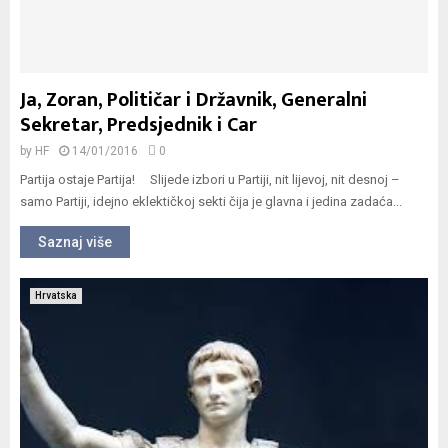
Ja, Zoran, Političar i Državnik, Generalni
Sekretar, Predsjednik i Car
by
HF
14/01/2016
0
Partija ostaje Partija! Slijede izbori u Partiji, nit lijevoj, nit desnoj –
samo Partiji, idejno eklektičkoj sekti čija je glavna i jedina zadaća...
Saznaj više
Hrvatska