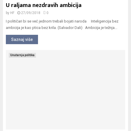
U raljama nezdravih ambicija
by
HF
27/09/2018
0
I političari bi se već jednom trebali bojati naroda Inteligencija bez
ambicija je kao ptica bez krila. (Salvador Dali) Ambicija je težnja...
Saznaj više
Unutarnja politika