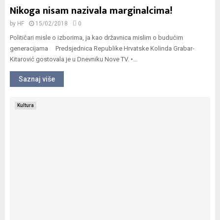
Nikoga nisam nazivala marginalcima!
by
HF
15/02/2018
0
Političari misle o izborima, ja kao državnica mislim o budućim
generacijama Predsjednica Republike Hrvatske Kolinda Grabar-
Kitarović gostovala je u Dnevniku Nove TV. •...
Saznaj više
Kultura