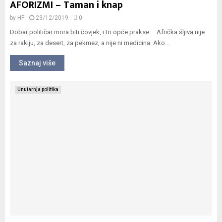
AFORIZMI – Taman i knap
by
HF
23/12/2019
0
Dobar političar mora biti čovjek, i to opće prakse Afrička šljiva nije
za rakiju, za desert, za pekmez, a nije ni medicina. Ako...
Saznaj više
Unutarnja politika