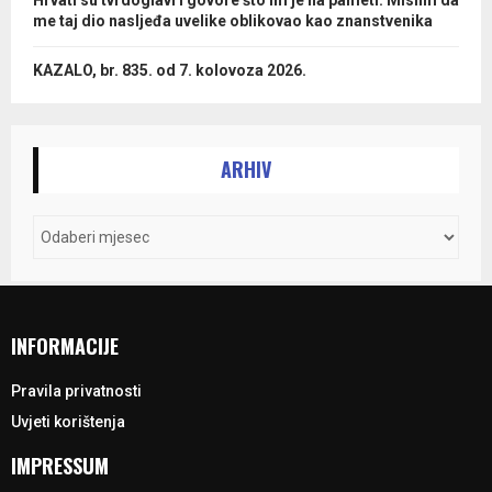
Hrvati su tvrdoglavi i govore što im je na pameti. Mislim da
me taj dio nasljeđa uvelike oblikovao kao znanstvenika
KAZALO, br. 835. od 7. kolovoza 2026.
ARHIV
INFORMACIJE
Pravila privatnosti
Uvjeti korištenja
IMPRESSUM