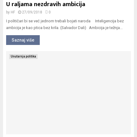
U raljama nezdravih ambicija
by
HF
27/09/2018
0
I političari bi se već jednom trebali bojati naroda Inteligencija bez
ambicija je kao ptica bez krila. (Salvador Dali) Ambicija je težnja...
Saznaj više
Unutarnja politika