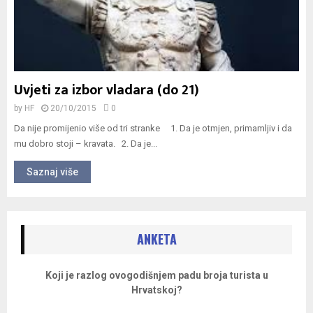
Uvjeti za izbor vladara (do 21)
by
HF
20/10/2015
0
Da nije promijenio više od tri stranke 1. Da je otmjen, primamljiv i da
mu dobro stoji – kravata. 2. Da je...
Saznaj više
ANKETA
Koji je razlog ovogodišnjem padu broja turista u
Hrvatskoj?