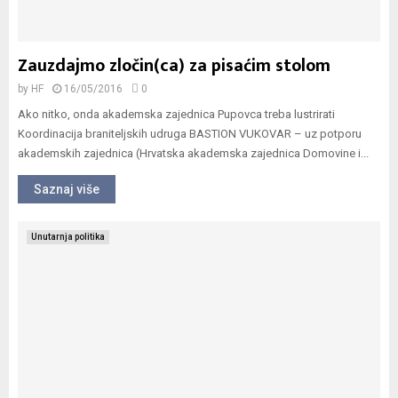
Zauzdajmo zločin(ca) za pisaćim stolom
by
HF
16/05/2016
0
Ako nitko, onda akademska zajednica Pupovca treba lustrirati
Koordinacija braniteljskih udruga BASTION VUKOVAR – uz potporu
akademskih zajednica (Hrvatska akademska zajednica Domovine i...
Saznaj više
Unutarnja politika