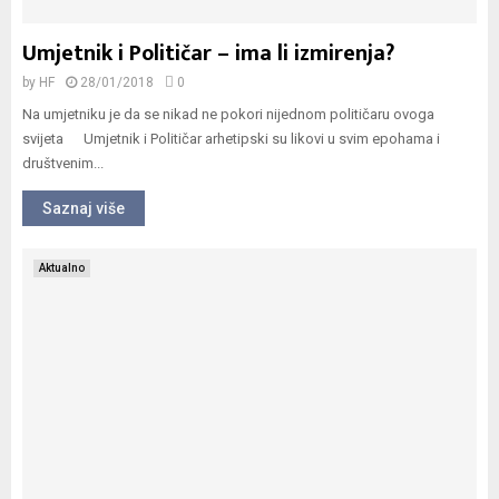
Umjetnik i Političar – ima li izmirenja?
by
HF
28/01/2018
0
Na umjetniku je da se nikad ne pokori nijednom političaru ovoga
svijeta Umjetnik i Političar arhetipski su likovi u svim epohama i
društvenim...
Saznaj više
Aktualno