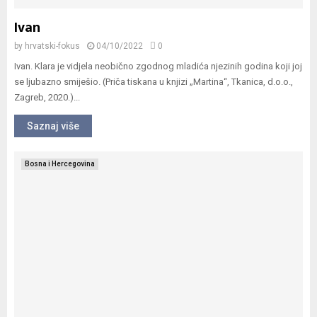
Ivan
by
hrvatski-fokus
04/10/2022
0
Ivan. Klara je vidjela neobično zgodnog mladića njezinih godina koji joj
se ljubazno smiješio. (Priča tiskana u knjizi „Martina“, Tkanica, d.o.o.,
Zagreb, 2020.)...
Saznaj više
Bosna i Hercegovina