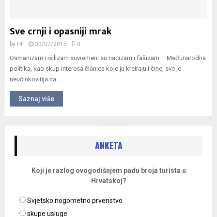
Sve crnji i opasniji mrak
by
HF
30/07/2015
0
Osmanizam i isilizam suvremeni su nacizam i fašizam Međunarodna
politika, kao skup interesa članica koje ju kreiraju i čine, sve je
neučinkovitija na...
Saznaj više
ANKETA
Koji je razlog ovogodišnjem padu broja turista u
Hrvatskoj?
Svjetsko nogometno prvenstvo
skupe usluge