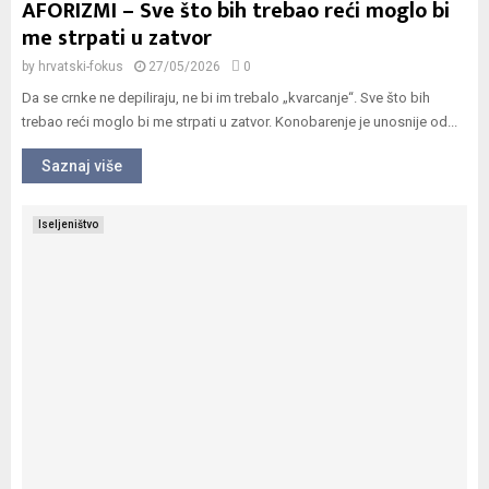
AFORIZMI – Sve što bih trebao reći moglo bi
me strpati u zatvor
by
hrvatski-fokus
27/05/2026
0
Da se crnke ne depiliraju, ne bi im trebalo „kvarcanje“. Sve što bih
trebao reći moglo bi me strpati u zatvor. Konobarenje je unosnije od...
Saznaj više
Iseljeništvo