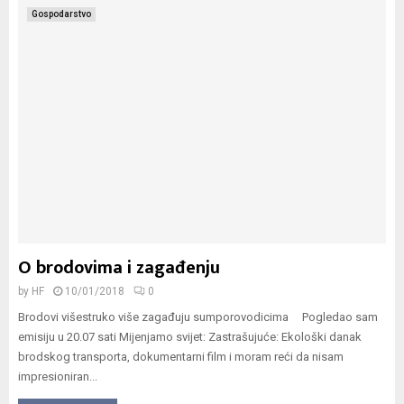
Gospodarstvo
O brodovima i zagađenju
by
HF
10/01/2018
0
Brodovi višestruko više zagađuju sumporovodicima Pogledao sam
emisiju u 20.07 sati Mijenjamo svijet: Zastrašujuće: Ekološki danak
brodskog transporta, dokumentarni film i moram reći da nisam
impresioniran...