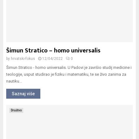
Šimun Stratico – homo universalis
by
hrvatski-fokus
12/04/2022
0
Šimun Stratico - homo universalis. U Padovi je završio studij medicine i
teologije, usput studirao je fiziku i matematiku, te se živo zanima za
nautiku...
Saznaj više
Društvo