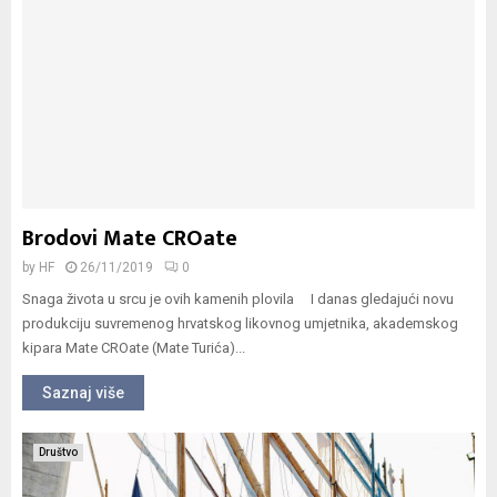
Brodovi Mate CROate
by
HF
26/11/2019
0
Snaga života u srcu je ovih kamenih plovila I danas gledajući novu
produkciju suvremenog hrvatskog likovnog umjetnika, akademskog
kipara Mate CROate (Mate Turića)...
Saznaj više
Društvo