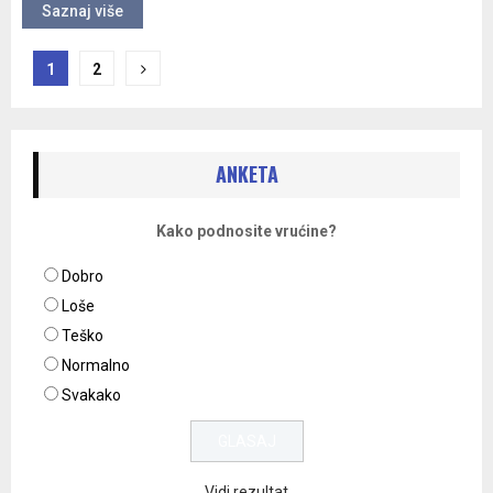
Saznaj više
Navigacija
1
2
objava
ANKETA
Kako podnosite vrućine?
Dobro
Loše
Teško
Normalno
Svakako
Vidi rezultat