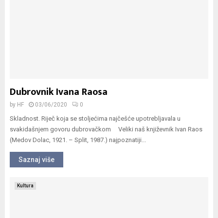
Dubrovnik Ivana Raosa
by
HF
03/06/2020
0
Skladnost. Riječ koja se stoljećima najčešće upotrebljavala u
svakidašnjem govoru dubrovačkom Veliki naš književnik Ivan Raos
(Medov Dolac, 1921. – Split, 1987.) najpoznatiji...
Saznaj više
Kultura