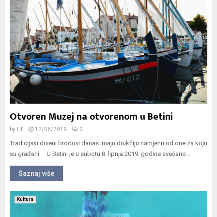
Otvoren Muzej na otvorenom u Betini
by
HF
12/06/2019
0
Tradicijski drveni brodovi danas imaju drukčiju namjenu od one za koju
su građeni U Betini je u subotu 8. lipnja 2019. godine svečano...
Saznaj više
Kultura