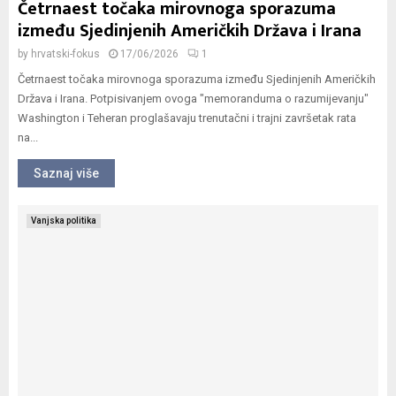
Četrnaest točaka mirovnoga sporazuma
između Sjedinjenih Američkih Država i Irana
by
hrvatski-fokus
17/06/2026
1
Četrnaest točaka mirovnoga sporazuma između Sjedinjenih Američkih
Država i Irana. Potpisivanjem ovoga "memoranduma o razumijevanju"
Washington i Teheran proglašavaju trenutačni i trajni završetak rata
na...
Saznaj više
Vanjska politika