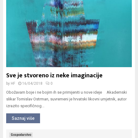
Sve je stvoreno iz neke imaginacije
by
HF
16/04/2018
0
Obožavam boje i ne bojim ih se primijeniti u nove ideje Akademski
slikar Tomislav Ostrman, suvremeni je hrvatski likovni umjetnik, autor
izrazito specifičnog...
Saznaj više
Gospodarstvo