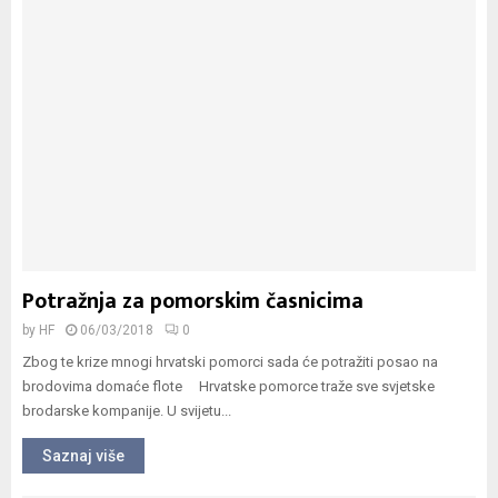
Potražnja za pomorskim časnicima
by
HF
06/03/2018
0
Zbog te krize mnogi hrvatski pomorci sada će potražiti posao na
brodovima domaće flote Hrvatske pomorce traže sve svjetske
brodarske kompanije. U svijetu...
Saznaj više