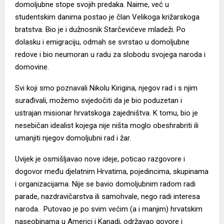
domoljubne stope svojih predaka. Naime, već u
studentskim danima postao je član Velikoga križarskoga
bratstva. Bio je i dužnosnik Starčevićeve mladeži. Po
dolasku i emigraciju, odmah se svrstao u domoljubne
redove i bio neumoran u radu za slobodu svojega naroda i
domovine.
Svi koji smo poznavali Nikolu Kirigina, njegov rad i s njim
surađivali, možemo svjedočiti da je bio poduzetan i
ustrajan misionar hrvatskoga zajedništva. K tomu, bio je
nesebičan idealist kojega nije ništa moglo obeshrabriti ili
umanjiti njegov domoljubni rad i žar.
Uvijek je osmišljavao nove ideje, poticao razgovore i
dogovor među djelatnim Hrvatima, pojedincima, skupinama
i organizacijama. Nije se bavio domoljubnim radom radi
parade, nazdravičarstva ili samohvale, nego radi interesa
naroda. Putovao je po svim većim (a i manjim) hrvatskim
naseobinama u Americi i Kanadi, održavao govore i