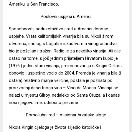
Ameriku, u San Francisco.
Poslovni uspjesi u Americi
Sposobnosti, poduzetništvo i rad u Americi donose
uspjehe. Vrata kalifornijskih vinarija bila su Nikoli širom
otvorena, enolog s bogatim iskustvom u vinogradarstvu
bio je poželjan i tražen. Radio je za nekoliko vinarija. Ali nije
ostao na tome, s još jednim prijateljem Hrvatom kupio je
(1976.) jednu staru vinariju, preimenovao ju u Kirigin Cellars,
obnovio i uspješno vodio do 2004. Premda je vinarija bila (i
ostala) relativno manje veličine, postala je poznata po
proizvodnji desertnoga vina – Vino de Mocca. Vinarija se
nalazi u mjestu Gilroy, nedaleko od Santa Cruza, a i danas
nosi njegovo ime, odnosno prezime.
Domoljubni rad – misionar hrvatske sloge
Nikola Kirigin cijeloga je života slijedio katoličke i