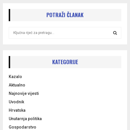
POTRAŽI ČLANAK
S
e
a
S
r
c
E
h
KATEGORIJE
f
A
o
Kazalo
r
R
:
Aktualno
C
Najnovije vijesti
Uvodnik
H
Hrvatska
Unutarnja politika
Gospodarstvo