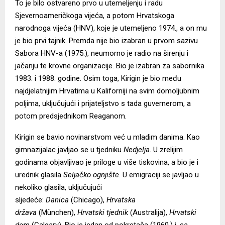
To je bilo ostvareno prvo u utemeljenju i radu
Sjevernoameričkoga vijeća, a potom Hrvatskoga
narodnoga vijeća (HNV), koje je utemeljeno 1974., a on mu
je bio prvi tajnik. Premda nije bio izabran u prvom sazivu
Sabora HNV-a (1975.), neumorno je radio na širenju i
jačanju te krovne organizacije. Bio je izabran za sabornika
1983. i 1988. godine. Osim toga, Kirigin je bio među
najdjelatnijim Hrvatima u Kaliforniji na svim domoljubnim
poljima, uključujući i prijateljstvo s tada guvernerom, a
potom predsjednikom Reaganom.
Kirigin se bavio novinarstvom već u mladim danima. Kao
gimnazijalac javljao se u tjedniku
Nedjelja
. U zrelijim
godinama objavljivao je priloge u više tiskovina, a bio je i
urednik glasila
Seljačko ognjište
. U emigraciji se javljao u
nekoliko glasila, uključujući
sljedeće:
Danica
(Chicago),
Hrvatska
država
(München),
Hrvatski tjednik
(Australija),
Hrvatski
dom
(Calgary). Bio je jedan od pokretača (1960.) i, sa