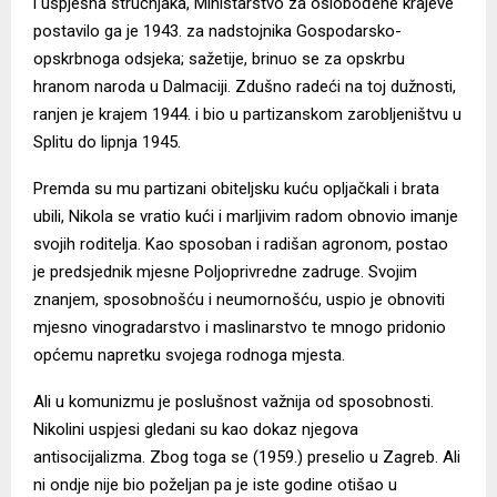
i uspješna stručnjaka, Ministarstvo za oslobođene krajeve
postavilo ga je 1943. za nadstojnika Gospodarsko-
opskrbnoga odsjeka; sažetije, brinuo se za opskrbu
hranom naroda u Dalmaciji. Zdušno radeći na toj dužnosti,
ranjen je krajem 1944. i bio u partizanskom zarobljeništvu u
Splitu do lipnja 1945.
Premda su mu partizani obiteljsku kuću opljačkali i brata
ubili, Nikola se vratio kući i marljivim radom obnovio imanje
svojih roditelja. Kao sposoban i radišan agronom, postao
je predsjednik mjesne Poljoprivredne zadruge. Svojim
znanjem, sposobnošću i neumornošću, uspio je obnoviti
mjesno vinogradarstvo i maslinarstvo te mnogo pridonio
općemu napretku svojega rodnoga mjesta.
Ali u komunizmu je poslušnost važnija od sposobnosti.
Nikolini uspjesi gledani su kao dokaz njegova
antisocijalizma. Zbog toga se (1959.) preselio u Zagreb. Ali
ni ondje nije bio poželjan pa je iste godine otišao u