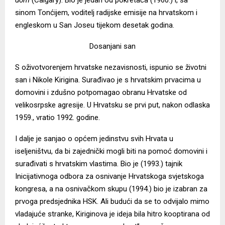
sinom Tonćijem, voditelj radijske emisije na hrvatskom i
engleskom u San Joseu tijekom desetak godina.
Dosanjani san
S oživotvorenjem hrvatske nezavisnosti, ispunio se životni
san i Nikole Kirigina. Surađivao je s hrvatskim prvacima u
domovini i zdušno potpomagao obranu Hrvatske od
velikosrpske agresije. U Hrvatsku se prvi put, nakon odlaska
1959., vratio 1992. godine.
I dalje je sanjao o općem jedinstvu svih Hrvata u
iseljeništvu, da bi zajednički mogli biti na pomoć domovini i
surađivati s hrvatskim vlastima. Bio je (1993.) tajnik
Inicijativnoga odbora za osnivanje Hrvatskoga svjetskoga
kongresa, a na osnivačkom skupu (1994.) bio je izabran za
prvoga predsjednika HSK. Ali budući da se to odvijalo mimo
vladajuće stranke, Kiriginova je ideja bila hitro kooptirana od