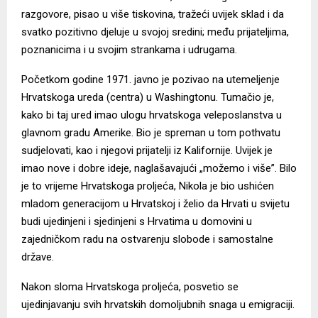
razgovore, pisao u više tiskovina, tražeći uvijek sklad i da
svatko pozitivno djeluje u svojoj sredini; među prijateljima,
poznanicima i u svojim strankama i udrugama.
Početkom godine 1971. javno je pozivao na utemeljenje
Hrvatskoga ureda (centra) u Washingtonu. Tumačio je,
kako bi taj ured imao ulogu hrvatskoga veleposlanstva u
glavnom gradu Amerike. Bio je spreman u tom pothvatu
sudjelovati, kao i njegovi prijatelji iz Kalifornije. Uvijek je
imao nove i dobre ideje, naglašavajući „možemo i više”. Bilo
je to vrijeme Hrvatskoga proljeća, Nikola je bio ushićen
mladom generacijom u Hrvatskoj i želio da Hrvati u svijetu
budi ujedinjeni i sjedinjeni s Hrvatima u domovini u
zajedničkom radu na ostvarenju slobode i samostalne
države.
Nakon sloma Hrvatskoga proljeća, posvetio se
ujedinjavanju svih hrvatskih domoljubnih snaga u emigraciji.