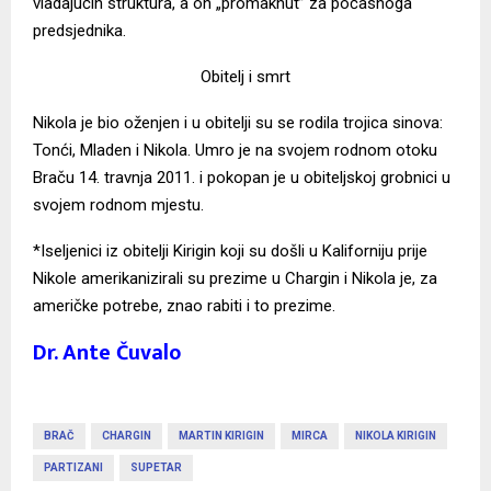
vladajućih struktura, a on „promaknut” za počasnoga
predsjednika.
Obitelj i smrt
Nikola je bio oženjen i u obitelji su se rodila trojica sinova:
Tonći, Mladen i Nikola. Umro je na svojem rodnom otoku
Braču 14. travnja 2011. i pokopan je u obiteljskoj grobnici u
svojem rodnom mjestu.
*Iseljenici iz obitelji Kirigin koji su došli u Kaliforniju prije
Nikole amerikanizirali su prezime u Chargin i Nikola je, za
američke potrebe, znao rabiti i to prezime.
Dr. Ante Čuvalo
BRAČ
CHARGIN
MARTIN KIRIGIN
MIRCA
NIKOLA KIRIGIN
PARTIZANI
SUPETAR