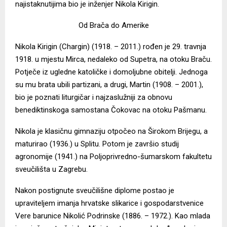
najistaknutijima bio je inženjer Nikola Kirigin.
Od Brača do Amerike
Nikola Kirigin (Chargin) (1918. – 2011.) rođen je 29. travnja
1918. u mjestu Mirca, nedaleko od Supetra, na otoku Braču.
Potječe iz ugledne katoličke i domoljubne obitelji. Jednoga
su mu brata ubili partizani, a drugi, Martin (1908. – 2001.),
bio je poznati liturgičar i najzaslužniji za obnovu
benediktinskoga samostana Čokovac na otoku Pašmanu.
Nikola je klasičnu gimnaziju otpočeo na Širokom Brijegu, a
maturirao (1936.) u Splitu. Potom je završio studij
agronomije (1941.) na Poljoprivredno-šumarskom fakultetu
sveučilišta u Zagrebu.
Nakon postignute sveučilišne diplome postao je
upraviteljem imanja hrvatske slikarice i gospodarstvenice
Vere barunice Nikolić Podrinske (1886. – 1972.). Kao mlada