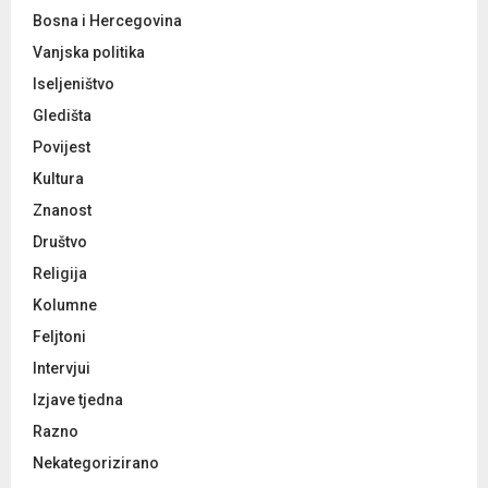
Bosna i Hercegovina
Vanjska politika
Iseljeništvo
Gledišta
Povijest
Kultura
Znanost
Društvo
Religija
Kolumne
Feljtoni
Intervjui
Izjave tjedna
Razno
Nekategorizirano