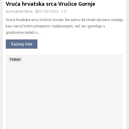
Vruća hrvatska srca Vrućice Gornje
by
hrvatski-fokus
01/05/2024
0
Vruća hrvatska srca Vrućice Gornje. Ne samo da Hrvati ubrzano nestaju
kao narod lošim prirastom i iseljavanjem, već se i gomilaju u
gradovima radeći u...
Saznaj više
Feljtoni