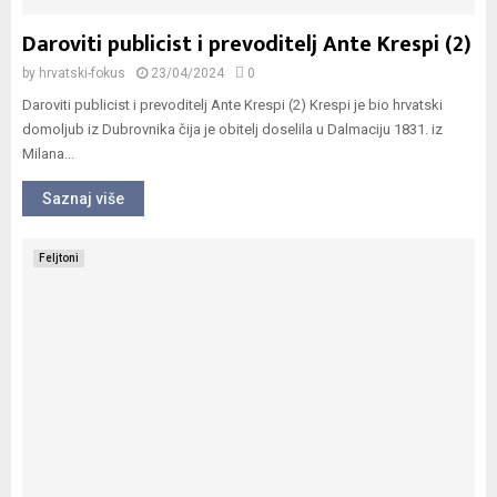
Daroviti publicist i prevoditelj Ante Krespi (2)
by
hrvatski-fokus
23/04/2024
0
Daroviti publicist i prevoditelj Ante Krespi (2) Krespi je bio hrvatski
domoljub iz Dubrovnika čija je obitelj doselila u Dalmaciju 1831. iz
Milana...
Saznaj više
Feljtoni