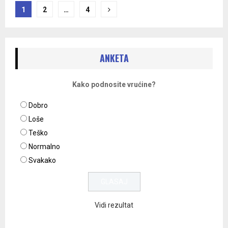
Navigacija
1
2
…
4
objava
ANKETA
Kako podnosite vrućine?
Dobro
Loše
Teško
Normalno
Svakako
Vidi rezultat