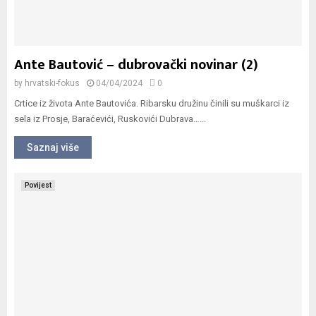
Ante Bautović – dubrovački novinar (2)
by
hrvatski-fokus
04/04/2024
0
Crtice iz života Ante Bautovića. Ribarsku družinu činili su muškarci iz
sela iz Prosje, Baraćevići, Ruskovići Dubrava…...
Saznaj više
Povijest