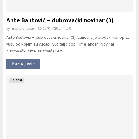
Ante Bautović – dubrovački novinar (3)
by
hrvatski-fokus
09/04/2024
0
Ante Bautović – dubrovački novinar (3). Lancana je brodski konop za
vuču po kojem su vukači (vučitelji) dobili ime lancari. Novinar
dubrovački Ante Bautović (1925....
Saznaj više
Feljtoni