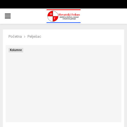
PRIMARY
MENU
Početna
Pelješac
Kolumne