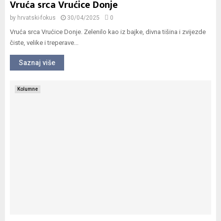
Vruća srca Vrućice Donje
by
hrvatski-fokus
30/04/2025
0
Vruća srca Vrućice Donje. Zelenilo kao iz bajke, divna tišina i zvijezde
čiste, velike i treperave...
Saznaj više
Kolumne