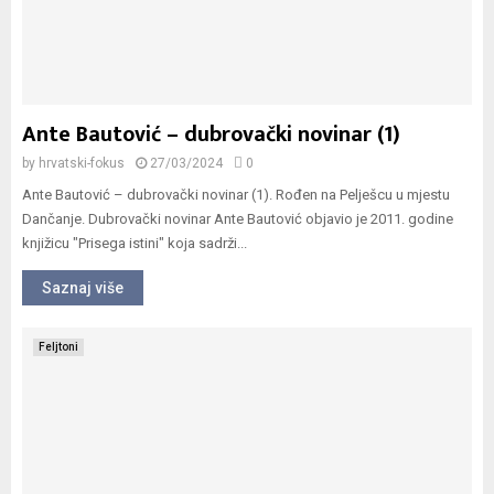
Ante Bautović – dubrovački novinar (1)
by
hrvatski-fokus
27/03/2024
0
Ante Bautović – dubrovački novinar (1). Rođen na Pelješcu u mjestu
Dančanje. Dubrovački novinar Ante Bautović objavio je 2011. godine
knjižicu "Prisega istini" koja sadrži...
Saznaj više
Feljtoni