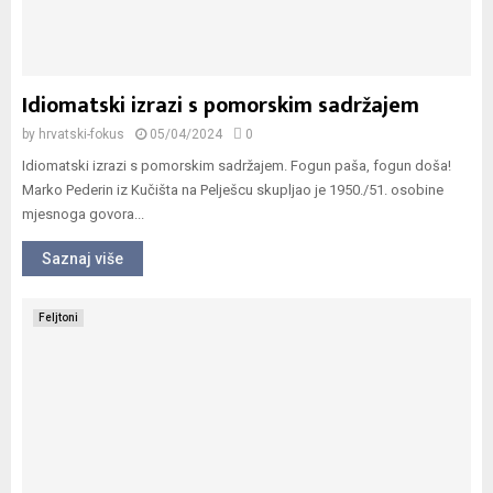
Idiomatski izrazi s pomorskim sadržajem
by
hrvatski-fokus
05/04/2024
0
Idiomatski izrazi s pomorskim sadržajem. Fogun paša, fogun doša!
Marko Pederin iz Kučišta na Pelješcu skupljao je 1950./51. osobine
mjesnoga govora...
Saznaj više
Feljtoni