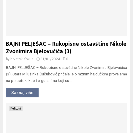
BAJNI PELJEŠAC – Rukopisne ostavštine Nikole
Zvonimira Bjelovučića (3)
by
hrvatski-fokus
31/01/2024
0
BAJNI PELJEŠAC – Rukopisne ostavštine Nikole Zvonimira Bjelovučića
(3). Stara Milušinka Čučuković pričala je o raznim hajdučkim provalama
na poluotok, kao i o gusarima koji su...
Saznaj više
Feljtoni